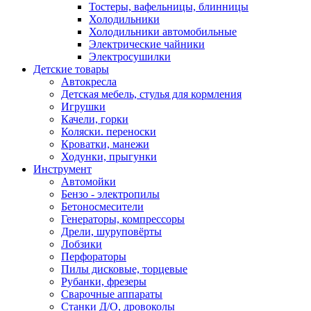
Тостеры, вафельницы, блинницы
Холодильники
Холодильники автомобильные
Электрические чайники
Электросушилки
Детские товары
Автокресла
Детская мебель, стулья для кормления
Игрушки
Качели, горки
Коляски. переноски
Кроватки, манежи
Ходунки, прыгунки
Инструмент
Автомойки
Бензо - электропилы
Бетоносмесители
Генераторы, компрессоры
Дрели, шуруповёрты
Лобзики
Перфораторы
Пилы дисковые, торцевые
Рубанки, фрезеры
Сварочные аппараты
Станки Д/О, дровоколы