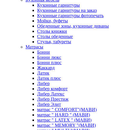
Кухонные гарнитуры
Кухонные гарнитуры на заказ
Кухонные гарнитуры фотопечать
Мойки, буфеты
Обеденные зоны, кухонные диваны
Столы книжки
Столы обеденные
Стулья, табуреты
Матрасы
Бонни
Бонни люкс
Бонни плюс
Жаккард
Латик
Латик плюс
Либер
Либер комфорт
Либер Латекс
Либер Престиж
Либер Элит
матрас " COMFORT"(МАВИ)
матрас " HARD " (МАВИ)
матрас " LATEX " (МАВИ)
матрас " MEMORY "(МАВИ)