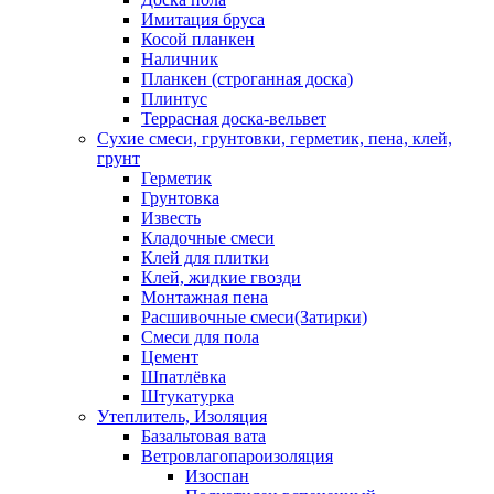
Имитация бруса
Косой планкен
Наличник
Планкен (строганная доска)
Плинтус
Террасная доска-вельвет
Сухие смеси, грунтовки, герметик, пена, клей,
грунт
Герметик
Грунтовка
Известь
Кладочные смеси
Клей для плитки
Клей, жидкие гвозди
Монтажная пена
Расшивочные смеси(Затирки)
Смеси для пола
Цемент
Шпатлёвка
Штукатурка
Утеплитель, Изоляция
Базальтовая вата
Ветровлагопароизоляция
Изоспан