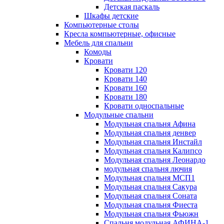
Детская паскаль
Шкафы детские
Компьютерные столы
Кресла компьютерные, офисные
Мебель для спальни
Комоды
Кровати
Кровати 120
Кровати 140
Кровати 160
Кровати 180
Кровати односпальные
Модульные спальни
Модульная спальня Афина
Модульная спальня денвер
Модульная спальня Инстайл
Модульная спальня Калипсо
Модульная спальня Леонардо
модульная спальня лючия
Модульная спальня МСП1
Модульная спальня Сакура
Модульная спальня Соната
Модульная спальня Фиеста
Модульная спальня Фьюжн
Спальня модульная АФИНА-1