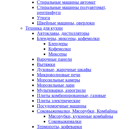
Стиральные машины автомат
Стиральные машины полуавтомат,
центрифуги
Утюги
Швейные машины, оверлоки
Техника для кухни
Автоклавы, дистилляторы
Блендеры, миксеры, кофемолки
Блендеры
Кофемолки
Миксеры
Варочные панели
Вытяжки
Духовые, жарочные шкафы
Микроволновые печи
Морозильные камеры
Морозильные лари
Мультиварки, аэрогрили
Плиты комбинированные, газовые
Плиты электрические
Посудомоечные машины
Соковыжималки, Мясорубки, Комбайны
Мясорубки, кухонные комбайны
Соковыжималки
Термопоты, кофеварки