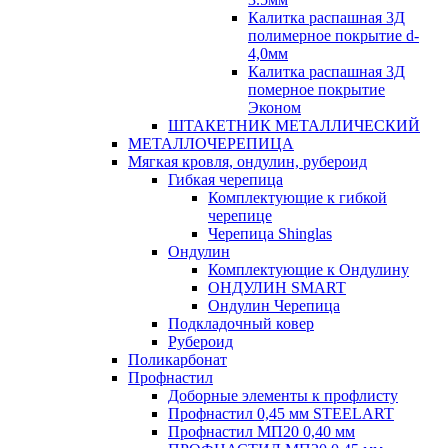
Калитка распашная 3Д
полимерное покрытие d-
4,0мм
Калитка распашная 3Д
померное покрытие
Эконом
ШТАКЕТНИК МЕТАЛЛИЧЕСКИЙ
МЕТАЛЛОЧЕРЕПИЦА
Мягкая кровля, ондулин, рубероид
Гибкая черепица
Комплектующие к гибкой
черепице
Черепица Shinglas
Ондулин
Комплектующие к Ондулину
ОНДУЛИН SMART
Ондулин Черепица
Подкладочный ковер
Рубероид
Поликарбонат
Профнастил
Доборные элементы к профлисту
Профнастил 0,45 мм STEELART
Профнастил МП20 0,40 мм