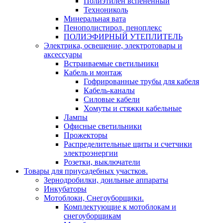
Полиэтилен вспененный
Технониколь
Минеральная вата
Пенополистирол, пеноплекс
ПОЛИЭФИРНЫЙ УТЕПЛИТЕЛЬ
Электрика, освещение, электротовары и
аксессуары
Встраиваемые светильники
Кабель и монтаж
Гофрированные трубы для кабеля
Кабель-каналы
Силовые кабели
Хомуты и стяжки кабельные
Лампы
Офисные светильники
Прожекторы
Распределительные щиты и счетчики
электроэнергии
Розетки, выключатели
Товары для приусадебных участков.
Зернодробилки, доильные аппараты
Инкубаторы
Мотоблоки, Снегоуборщики.
Комплектующие к мотоблокам и
снегоуборщикам