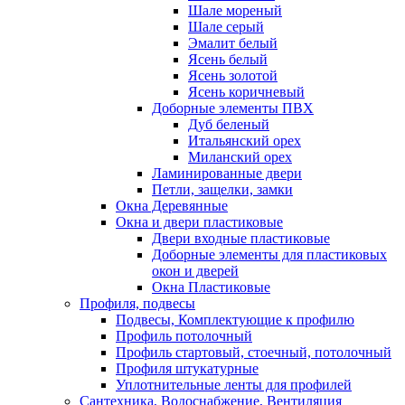
Шале мореный
Шале серый
Эмалит белый
Ясень белый
Ясень золотой
Ясень коричневый
Доборные элементы ПВХ
Дуб беленый
Итальянский орех
Миланский орех
Ламинированные двери
Петли, защелки, замки
Окна Деревянные
Окна и двери пластиковые
Двери входные пластиковые
Доборные элементы для пластиковых
окон и дверей
Окна Пластиковые
Профиля, подвесы
Подвесы, Комплектующие к профилю
Профиль потолочный
Профиль стартовый, стоечный, потолочный
Профиля штукатурные
Уплотнительные ленты для профилей
Сантехника, Водоснабжение, Вентиляция