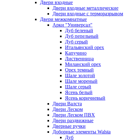
Двери входные
Двери входные металлические
Двери входные с терморазрывом
Двери межкомнатные
Арки "Универсал"
Дуб беленый
Дуб пепельный
Дуб серый
Итальянский орех
Капучино
Лиственница
Миланский орех
Орех темный
Шале золотой
Шале мореный
Шале серый
Ясень белый
Ясень коричневый
Двери Валста
Двери Леском
Двери Леском ПВХ
Двери раздвижные
Дверные ручки
Доборные элементы Walsta
Дуб