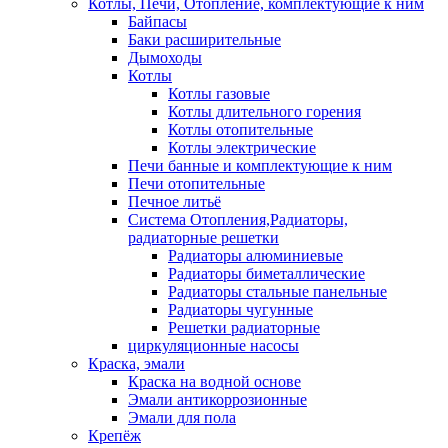
Котлы, Печи, Отопление, комплектующие к ним
Байпасы
Баки расширительные
Дымоходы
Котлы
Котлы газовые
Котлы длительного горения
Котлы отопительные
Котлы электрические
Печи банные и комплектующие к ним
Печи отопительные
Печное литьё
Система Отопления,Радиаторы,
радиаторные решетки
Радиаторы алюминиевые
Радиаторы биметаллические
Радиаторы стальные панельные
Радиаторы чугунные
Решетки радиаторные
циркуляционные насосы
Краска, эмали
Краска на водной основе
Эмали антикоррозионные
Эмали для пола
Крепёж