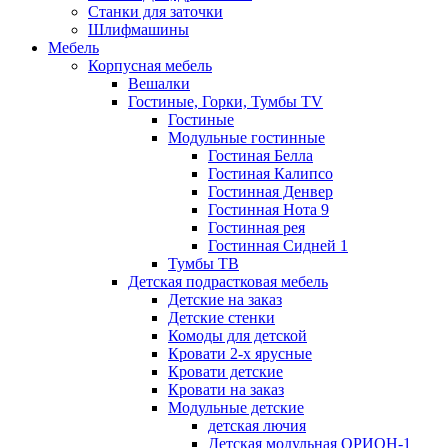
Станки для заточки
Шлифмашины
Мебель
Корпусная мебель
Вешалки
Гостиные, Горки, Тумбы TV
Гостиные
Модульные гостинные
Гостиная Белла
Гостиная Калипсо
Гостинная Денвер
Гостинная Нота 9
Гостинная рея
Гостинная Сидней 1
Тумбы ТВ
Детская подрастковая мебель
Детские на заказ
Детские стенки
Комоды для детской
Кровати 2-х ярусные
Кровати детские
Кровати на заказ
Модульные детские
детская лючия
Детская модульная ОРИОН-1