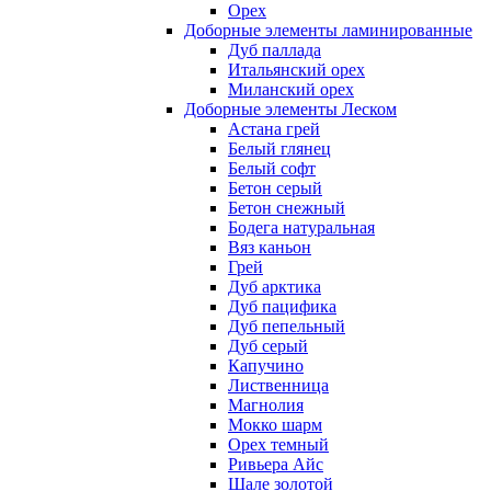
Орех
Доборные элементы ламинированные
Дуб паллада
Итальянский орех
Миланский орех
Доборные элементы Леском
Астана грей
Белый глянец
Белый софт
Бетон серый
Бетон снежный
Бодега натуральная
Вяз каньон
Грей
Дуб арктика
Дуб пацифика
Дуб пепельный
Дуб серый
Капучино
Лиственница
Магнолия
Мокко шарм
Орех темный
Ривьера Айс
Шале золотой