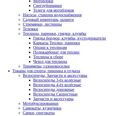
Мотоблоки
Снегоуборщики
Телеги для мотоблоков
Насосы, станции водоснабжения
Садовый инвентарь, шланги
Стремянки, лестницы
Тележки
Теплицы, парники, грядки, клумбы
Грядка бордюр, клумбы, кустодержатели
Каркасы Теплиц, парники
Опции к теплицам
Поликарбонат для теплиц
Теплицы в сборе
Чехол для теплицы
Триммеры, газонокосилки
Товары для спорта, пикника и отдыха
Велосипеды, Запчасти и аксессуары
Велосипеды 3-ёх колёсные
Велосипеды 4-ёх колёсные
Велосипеды дорожные
Велосипеды Скоростные
Запчасти и аксессуары
Мотобуксировщики
Самокаты, кузнечики
Санки, снегокаты