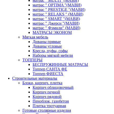
матрас " MULTI "(МАВИ)
матрас " OPTIMA "(МАВИ)
матрас " PRESTIGE "(МАВИ)
матрас " RELAKS " (МАВИ)
матрас " SMART "(МАВИ)
матрас " Джерси "(МАВИ)
матрас " Фэмили" (МАВИ)
МАТРАСЫ ЭКОНОМ
Мягкая мебель
Диваны прямые
Диваны угловые
Кресла, пуфы, софы
Наборы мягкой мебели
ТОППЕРЫ
БЕСПРУЖИННЫЕ МАТРАСЫ
Топпер САНТА ФЕ
Топпер ФИЕСТА
Строительные материалы
Блоки, кирпич. плитка
Кирпич облицовочный
Кирпич печной
Кирпич рядовой
Пеноблок, газобетон
Плитка тротуарная
Готовые столярные изделия