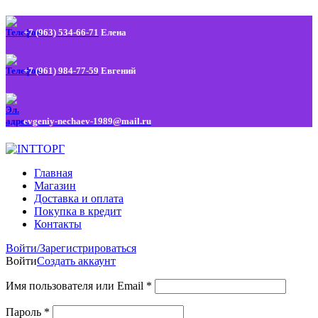
+7 (963) 534-66-71
Елена
+7 (961) 984-77-59
Евгений
evgeniy-nechaev-1989@mail.ru
Главная
Магазин
Доставка и оплата
Покупка в кредит
Контакты
Войти/Зарегистрироваться
Войти
Создать аккаунт
Имя пользователя или Email
*
Пароль
*