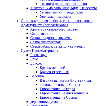
фитинги для полипропилена
Унитазы, Умывальники, Биде, Писсуары
Умывальники, пьедесталы
Унитазы, писсуары
Сетка кладочная, рабица, сетка пластиковая,
Арматура стеклопластиковая
Арматура стеклопластиковая
Сварная сетка
Сетка кладочная, высечка
Сетка пластиковая
Сетка рабица, сетка штукатурная.
Сухие Пиломатериалы
Блок- хаус
Брус
Брусок
Брусок деловой
Брусок строганый
Вагонка
Вагонка штиль из Лиственницы
вагонка штиль из Сосны
Евровагонка из кедра
Евровагонка из лиственницы
Евровагонка из Сосны
деревянные уголки
Доска пола