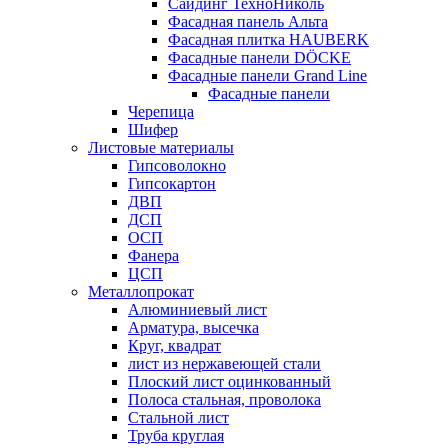
Сайдинг ТехноНиколь
Фасадная панель Альта
Фасадная плитка HAUBERK
Фасадные панели DÖCKE
Фасадные панели Grand Line
Фасадные панели
Черепица
Шифер
Листовые материалы
Гипсоволокно
Гипсокартон
ДВП
ДСП
ОСП
Фанера
ЦСП
Металлопрокат
Алюминиевый лист
Арматура, высечка
Круг, квадрат
лист из нержавеющей стали
Плоский лист оцинкованный
Полоса стальная, проволока
Стальной лист
Труба круглая