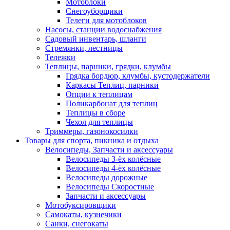
Мотоблоки
Снегоуборщики
Телеги для мотоблоков
Насосы, станции водоснабжения
Садовый инвентарь, шланги
Стремянки, лестницы
Тележки
Теплицы, парники, грядки, клумбы
Грядка бордюр, клумбы, кустодержатели
Каркасы Теплиц, парники
Опции к теплицам
Поликарбонат для теплиц
Теплицы в сборе
Чехол для теплицы
Триммеры, газонокосилки
Товары для спорта, пикника и отдыха
Велосипеды, Запчасти и аксессуары
Велосипеды 3-ёх колёсные
Велосипеды 4-ёх колёсные
Велосипеды дорожные
Велосипеды Скоростные
Запчасти и аксессуары
Мотобуксировщики
Самокаты, кузнечики
Санки, снегокаты