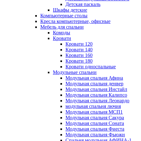
Детская паскаль
Шкафы детские
Компьютерные столы
Кресла компьютерные, офисные
Мебель для спальни
Комоды
Кровати
Кровати 120
Кровати 140
Кровати 160
Кровати 180
Кровати односпальные
Модульные спальни
Модульная спальня Афина
Модульная спальня денвер
Модульная спальня Инстайл
Модульная спальня Калипсо
Модульная спальня Леонардо
модульная спальня лючия
Модульная спальня МСП1
Модульная спальня Сакура
Модульная спальня Соната
Модульная спальня Фиеста
Модульная спальня Фьюжн
Спальня модульная АФИНА-1