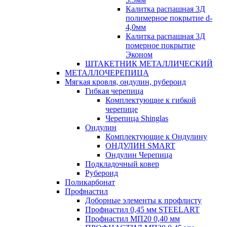
Калитка распашная 3Д
полимерное покрытие d-
4,0мм
Калитка распашная 3Д
померное покрытие
Эконом
ШТАКЕТНИК МЕТАЛЛИЧЕСКИЙ
МЕТАЛЛОЧЕРЕПИЦА
Мягкая кровля, ондулин, рубероид
Гибкая черепица
Комплектующие к гибкой
черепице
Черепица Shinglas
Ондулин
Комплектующие к Ондулину
ОНДУЛИН SMART
Ондулин Черепица
Подкладочный ковер
Рубероид
Поликарбонат
Профнастил
Доборные элементы к профлисту
Профнастил 0,45 мм STEELART
Профнастил МП20 0,40 мм