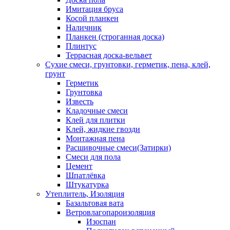
Имитация бруса
Косой планкен
Наличник
Планкен (строганная доска)
Плинтус
Террасная доска-вельвет
Сухие смеси, грунтовки, герметик, пена, клей,
грунт
Герметик
Грунтовка
Известь
Кладочные смеси
Клей для плитки
Клей, жидкие гвозди
Монтажная пена
Расшивочные смеси(Затирки)
Смеси для пола
Цемент
Шпатлёвка
Штукатурка
Утеплитель, Изоляция
Базальтовая вата
Ветровлагопароизоляция
Изоспан