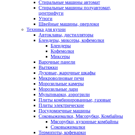
Стиральные машины автомат
Стиральные машины полуавтомат,
центрифуги
Утюги
Швейные машины, оверлоки
Техника для кухни
Автоклавы, дистилляторы
Блендеры, миксеры, кофемолки
Блендеры
Кофемолки
Миксеры
Варочные панели
Вытяжки
Духовые, жарочные шкафы
Микроволновые печи
Морозильные камеры
Морозильные лари
Мультиварки, аэрогрили
Плиты комбинированные, газовые
Плиты электрические
Посудомоечные машины
Соковыжималки, Мясорубки, Комбайны
Мясорубки, кухонные комбайны
Соковыжималки
Термопоты, кофеварки