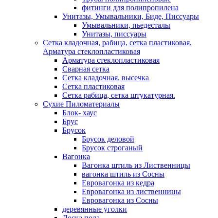
фитинги для полипропилена
Унитазы, Умывальники, Биде, Писсуары
Умывальники, пьедесталы
Унитазы, писсуары
Сетка кладочная, рабица, сетка пластиковая,
Арматура стеклопластиковая
Арматура стеклопластиковая
Сварная сетка
Сетка кладочная, высечка
Сетка пластиковая
Сетка рабица, сетка штукатурная.
Сухие Пиломатериалы
Блок- хаус
Брус
Брусок
Брусок деловой
Брусок строганый
Вагонка
Вагонка штиль из Лиственницы
вагонка штиль из Сосны
Евровагонка из кедра
Евровагонка из лиственницы
Евровагонка из Сосны
деревянные уголки
Доска пола