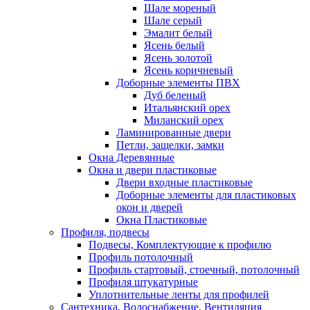
Шале мореный
Шале серый
Эмалит белый
Ясень белый
Ясень золотой
Ясень коричневый
Доборные элементы ПВХ
Дуб беленый
Итальянский орех
Миланский орех
Ламинированные двери
Петли, защелки, замки
Окна Деревянные
Окна и двери пластиковые
Двери входные пластиковые
Доборные элементы для пластиковых
окон и дверей
Окна Пластиковые
Профиля, подвесы
Подвесы, Комплектующие к профилю
Профиль потолочный
Профиль стартовый, стоечный, потолочный
Профиля штукатурные
Уплотнительные ленты для профилей
Сантехника, Водоснабжение, Вентиляция