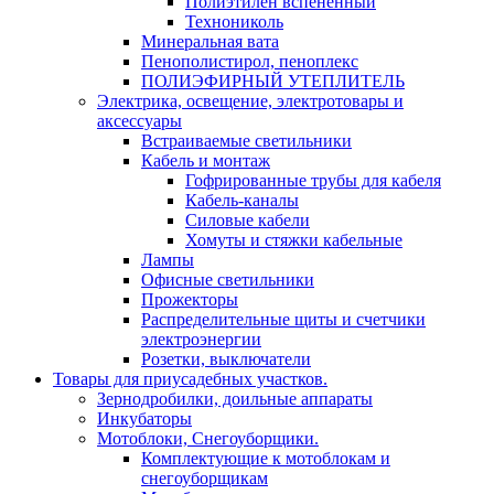
Полиэтилен вспененный
Технониколь
Минеральная вата
Пенополистирол, пеноплекс
ПОЛИЭФИРНЫЙ УТЕПЛИТЕЛЬ
Электрика, освещение, электротовары и
аксессуары
Встраиваемые светильники
Кабель и монтаж
Гофрированные трубы для кабеля
Кабель-каналы
Силовые кабели
Хомуты и стяжки кабельные
Лампы
Офисные светильники
Прожекторы
Распределительные щиты и счетчики
электроэнергии
Розетки, выключатели
Товары для приусадебных участков.
Зернодробилки, доильные аппараты
Инкубаторы
Мотоблоки, Снегоуборщики.
Комплектующие к мотоблокам и
снегоуборщикам