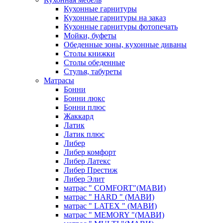
Кухонные гарнитуры
Кухонные гарнитуры на заказ
Кухонные гарнитуры фотопечать
Мойки, буфеты
Обеденные зоны, кухонные диваны
Столы книжки
Столы обеденные
Стулья, табуреты
Матрасы
Бонни
Бонни люкс
Бонни плюс
Жаккард
Латик
Латик плюс
Либер
Либер комфорт
Либер Латекс
Либер Престиж
Либер Элит
матрас " COMFORT"(МАВИ)
матрас " HARD " (МАВИ)
матрас " LATEX " (МАВИ)
матрас " MEMORY "(МАВИ)