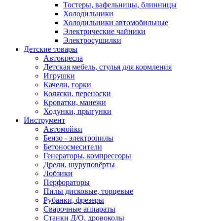
Тостеры, вафельницы, блинницы
Холодильники
Холодильники автомобильные
Электрические чайники
Электросушилки
Детские товары
Автокресла
Детская мебель, стулья для кормления
Игрушки
Качели, горки
Коляски. переноски
Кроватки, манежи
Ходунки, прыгунки
Инструмент
Автомойки
Бензо - электропилы
Бетоносмесители
Генераторы, компрессоры
Дрели, шуруповёрты
Лобзики
Перфораторы
Пилы дисковые, торцевые
Рубанки, фрезеры
Сварочные аппараты
Станки Д/О, дровоколы