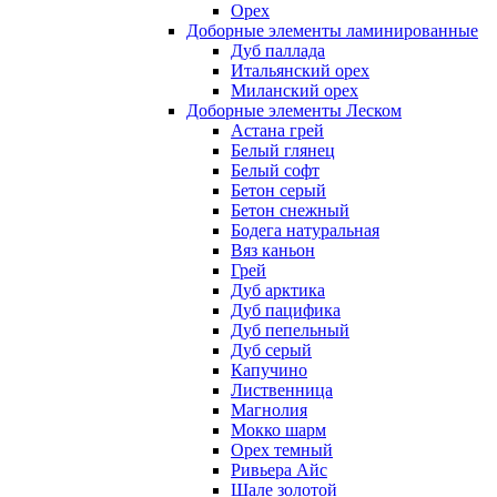
Орех
Доборные элементы ламинированные
Дуб паллада
Итальянский орех
Миланский орех
Доборные элементы Леском
Астана грей
Белый глянец
Белый софт
Бетон серый
Бетон снежный
Бодега натуральная
Вяз каньон
Грей
Дуб арктика
Дуб пацифика
Дуб пепельный
Дуб серый
Капучино
Лиственница
Магнолия
Мокко шарм
Орех темный
Ривьера Айс
Шале золотой