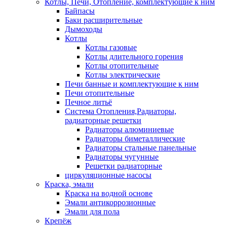
Котлы, Печи, Отопление, комплектующие к ним
Байпасы
Баки расширительные
Дымоходы
Котлы
Котлы газовые
Котлы длительного горения
Котлы отопительные
Котлы электрические
Печи банные и комплектующие к ним
Печи отопительные
Печное литьё
Система Отопления,Радиаторы,
радиаторные решетки
Радиаторы алюминиевые
Радиаторы биметаллические
Радиаторы стальные панельные
Радиаторы чугунные
Решетки радиаторные
циркуляционные насосы
Краска, эмали
Краска на водной основе
Эмали антикоррозионные
Эмали для пола
Крепёж