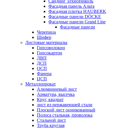
Сайдинг ТехноНиколь
Фасадная панель Альта
Фасадная плитка HAUBERK
Фасадные панели DÖCKE
Фасадные панели Grand Line
Фасадные панели
Черепица
Шифер
Листовые материалы
Гипсоволокно
Гипсокартон
ДВП
ДСП
ОСП
Фанера
ЦСП
Металлопрокат
Алюминиевый лист
Арматура, высечка
Круг, квадрат
лист из нержавеющей стали
Плоский лист оцинкованный
Полоса стальная, проволока
Стальной лист
Труба круглая