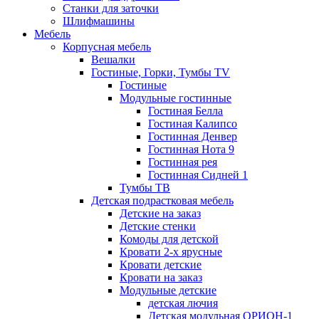
Станки для заточки
Шлифмашины
Мебель
Корпусная мебель
Вешалки
Гостиные, Горки, Тумбы TV
Гостиные
Модульные гостинные
Гостиная Белла
Гостиная Калипсо
Гостинная Денвер
Гостинная Нота 9
Гостинная рея
Гостинная Сидней 1
Тумбы ТВ
Детская подрастковая мебель
Детские на заказ
Детские стенки
Комоды для детской
Кровати 2-х ярусные
Кровати детские
Кровати на заказ
Модульные детские
детская лючия
Детская модульная ОРИОН-1