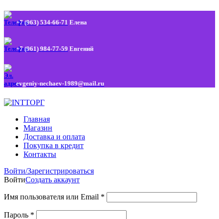
+7 (963) 534-66-71
Елена
+7 (961) 984-77-59
Евгений
evgeniy-nechaev-1989@mail.ru
Главная
Магазин
Доставка и оплата
Покупка в кредит
Контакты
Войти/Зарегистрироваться
Войти
Создать аккаунт
Имя пользователя или Email
*
Пароль
*