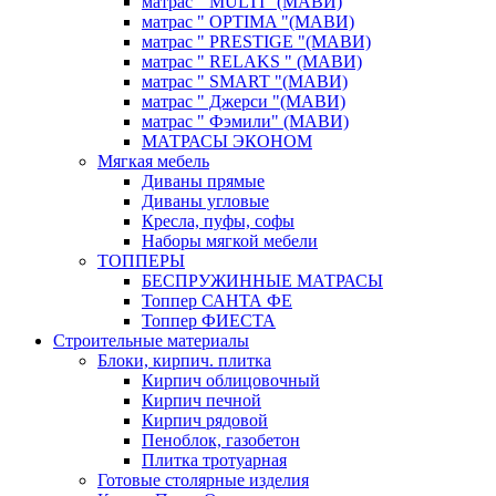
матрас " MULTI "(МАВИ)
матрас " OPTIMA "(МАВИ)
матрас " PRESTIGE "(МАВИ)
матрас " RELAKS " (МАВИ)
матрас " SMART "(МАВИ)
матрас " Джерси "(МАВИ)
матрас " Фэмили" (МАВИ)
МАТРАСЫ ЭКОНОМ
Мягкая мебель
Диваны прямые
Диваны угловые
Кресла, пуфы, софы
Наборы мягкой мебели
ТОППЕРЫ
БЕСПРУЖИННЫЕ МАТРАСЫ
Топпер САНТА ФЕ
Топпер ФИЕСТА
Строительные материалы
Блоки, кирпич. плитка
Кирпич облицовочный
Кирпич печной
Кирпич рядовой
Пеноблок, газобетон
Плитка тротуарная
Готовые столярные изделия