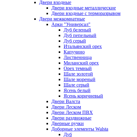
Двери входные
Двери входные металлические
Двери входные с терморазрывом
Двери межкомнатные
Арки "Универсал"
Дуб беленый
Дуб пепельный
Дуб серый
Итальянский орех
Капучино
Лиственница
Миланский орех
Орех темный
Шале золотой
Шале мореный
Шале серый
Ясень белый
Ясень коричневый
Двери Валста
Двери Леском
Двери Леском ПВХ
Двери раздвижные
Дверные ручки
Доборные элементы Walsta
Дуб