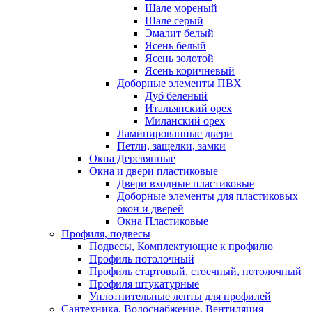
Шале мореный
Шале серый
Эмалит белый
Ясень белый
Ясень золотой
Ясень коричневый
Доборные элементы ПВХ
Дуб беленый
Итальянский орех
Миланский орех
Ламинированные двери
Петли, защелки, замки
Окна Деревянные
Окна и двери пластиковые
Двери входные пластиковые
Доборные элементы для пластиковых
окон и дверей
Окна Пластиковые
Профиля, подвесы
Подвесы, Комплектующие к профилю
Профиль потолочный
Профиль стартовый, стоечный, потолочный
Профиля штукатурные
Уплотнительные ленты для профилей
Сантехника, Водоснабжение, Вентиляция