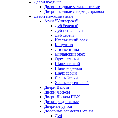
Двери входные
Двери входные металлические
Двери входные с терморазрывом
Двери межкомнатные
Арки "Универсал"
Дуб беленый
Дуб пепельный
Дуб серый
Итальянский орех
Капучино
Лиственница
Миланский орех
Орех темный
Шале золотой
Шале мореный
Шале серый
Ясень белый
Ясень коричневый
Двери Валста
Двери Леском
Двери Леском ПВХ
Двери раздвижные
Дверные ручки
Доборные элементы Walsta
Дуб