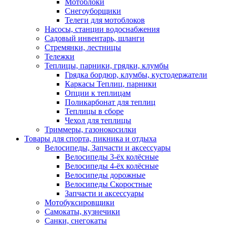
Мотоблоки
Снегоуборщики
Телеги для мотоблоков
Насосы, станции водоснабжения
Садовый инвентарь, шланги
Стремянки, лестницы
Тележки
Теплицы, парники, грядки, клумбы
Грядка бордюр, клумбы, кустодержатели
Каркасы Теплиц, парники
Опции к теплицам
Поликарбонат для теплиц
Теплицы в сборе
Чехол для теплицы
Триммеры, газонокосилки
Товары для спорта, пикника и отдыха
Велосипеды, Запчасти и аксессуары
Велосипеды 3-ёх колёсные
Велосипеды 4-ёх колёсные
Велосипеды дорожные
Велосипеды Скоростные
Запчасти и аксессуары
Мотобуксировщики
Самокаты, кузнечики
Санки, снегокаты