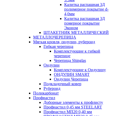
Калитка распашная 3Д
полимерное покрытие d-
4,0мм
Калитка распашная 3Д
померное покрытие
Эконом
ШТАКЕТНИК МЕТАЛЛИЧЕСКИЙ
МЕТАЛЛОЧЕРЕПИЦА
Мягкая кровля, ондулин, рубероид
Гибкая черепица
Комплектующие к гибкой
черепице
Черепица Shinglas
Ондулин
Комплектующие к Ондулину
ОНДУЛИН SMART
Ондулин Черепица
Подкладочный ковер
Рубероид
Поликарбонат
Профнастил
Доборные элементы к профлисту
Профнастил 0,45 мм STEELART
Профнастил МП20 0,40 мм