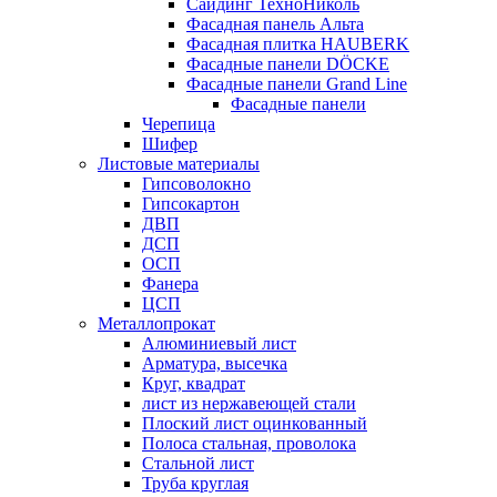
Сайдинг ТехноНиколь
Фасадная панель Альта
Фасадная плитка HAUBERK
Фасадные панели DÖCKE
Фасадные панели Grand Line
Фасадные панели
Черепица
Шифер
Листовые материалы
Гипсоволокно
Гипсокартон
ДВП
ДСП
ОСП
Фанера
ЦСП
Металлопрокат
Алюминиевый лист
Арматура, высечка
Круг, квадрат
лист из нержавеющей стали
Плоский лист оцинкованный
Полоса стальная, проволока
Стальной лист
Труба круглая