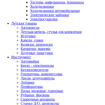
Тостеры, вафельницы, блинницы
Холодильники
Холодильники автомобильные
Электрические чайники
Электросушилки
Детские товары
Автокресла
Детская мебель, стулья для кормления
Игрушки
Качели, горки
Коляски. переноски
Кроватки, манежи
Ходунки, прыгунки
Инструмент
Автомойки
Бензо - электропилы
Бетоносмесители
Генераторы, компрессоры
Дрели, шуруповёрты
Лобзики
Перфораторы
Пилы дисковые, торцевые
Рубанки, фрезеры
Сварочные аппараты
Станки Д/О, дровоколы