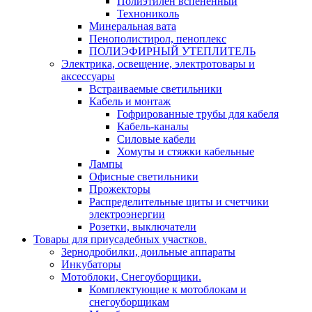
Полиэтилен вспененный
Технониколь
Минеральная вата
Пенополистирол, пеноплекс
ПОЛИЭФИРНЫЙ УТЕПЛИТЕЛЬ
Электрика, освещение, электротовары и
аксессуары
Встраиваемые светильники
Кабель и монтаж
Гофрированные трубы для кабеля
Кабель-каналы
Силовые кабели
Хомуты и стяжки кабельные
Лампы
Офисные светильники
Прожекторы
Распределительные щиты и счетчики
электроэнергии
Розетки, выключатели
Товары для приусадебных участков.
Зернодробилки, доильные аппараты
Инкубаторы
Мотоблоки, Снегоуборщики.
Комплектующие к мотоблокам и
снегоуборщикам