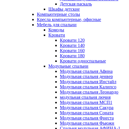
Детская паскаль
Шкафы детские
Компьютерные столы
Кресла компьютерные, офисные
Мебель для спальни
Комоды
Кровати
Кровати 120
Кровати 140
Кровати 160
Кровати 180
Кровати односпальные
Модульные спальни
Модульная спальня Афина
Модульная спальня денвер
Модульная спальня Инстайл
Модульная спальня Калипсо
Модульная спальня Леонардо
модульная спальня лючия
Модульная спальня МСП1
Модульная спальня Сакура
Модульная спальня Соната
Модульная спальня Фиеста
Модульная спальня Фьюжн
Спальня модульная АФИНА-1