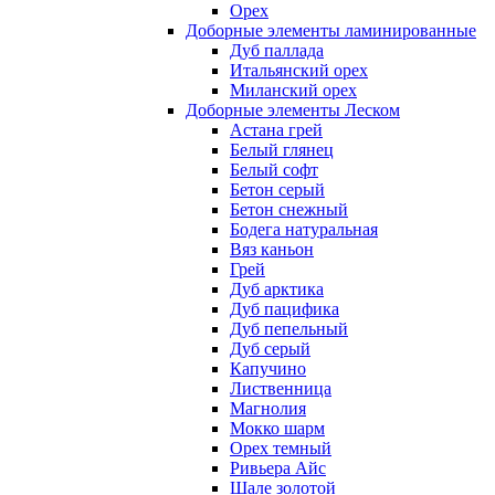
Орех
Доборные элементы ламинированные
Дуб паллада
Итальянский орех
Миланский орех
Доборные элементы Леском
Астана грей
Белый глянец
Белый софт
Бетон серый
Бетон снежный
Бодега натуральная
Вяз каньон
Грей
Дуб арктика
Дуб пацифика
Дуб пепельный
Дуб серый
Капучино
Лиственница
Магнолия
Мокко шарм
Орех темный
Ривьера Айс
Шале золотой