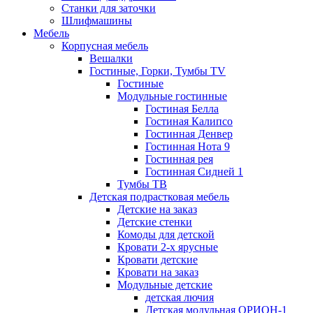
Станки для заточки
Шлифмашины
Мебель
Корпусная мебель
Вешалки
Гостиные, Горки, Тумбы TV
Гостиные
Модульные гостинные
Гостиная Белла
Гостиная Калипсо
Гостинная Денвер
Гостинная Нота 9
Гостинная рея
Гостинная Сидней 1
Тумбы ТВ
Детская подрастковая мебель
Детские на заказ
Детские стенки
Комоды для детской
Кровати 2-х ярусные
Кровати детские
Кровати на заказ
Модульные детские
детская лючия
Детская модульная ОРИОН-1