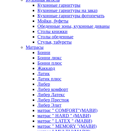
Кухонные гарнитуры
Кухонные гарнитуры на заказ
Кухонные гарнитуры фотопечать
Мойки, буфеты
Обеденные зоны, кухонные диваны
Столы книжки
Столы обеденные
Стулья, табуреты
Матрасы
Бонни
Бонни люкс
Бонни плюс
Жаккард
Латик
Латик плюс
Либер
Либер комфорт
Либер Латекс
Либер Престиж
Либер Элит
матрас " COMFORT"(МАВИ)
матрас " HARD " (МАВИ)
матрас " LATEX " (МАВИ)
матрас " MEMORY "(МАВИ)