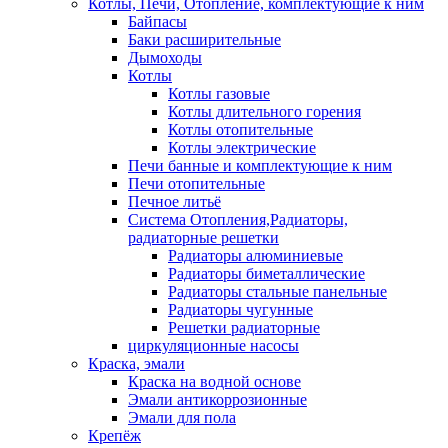
Котлы, Печи, Отопление, комплектующие к ним
Байпасы
Баки расширительные
Дымоходы
Котлы
Котлы газовые
Котлы длительного горения
Котлы отопительные
Котлы электрические
Печи банные и комплектующие к ним
Печи отопительные
Печное литьё
Система Отопления,Радиаторы,
радиаторные решетки
Радиаторы алюминиевые
Радиаторы биметаллические
Радиаторы стальные панельные
Радиаторы чугунные
Решетки радиаторные
циркуляционные насосы
Краска, эмали
Краска на водной основе
Эмали антикоррозионные
Эмали для пола
Крепёж