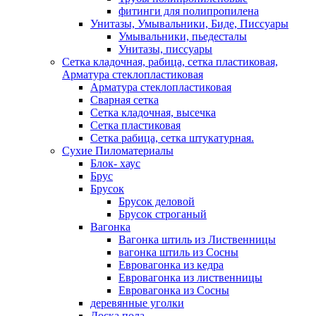
фитинги для полипропилена
Унитазы, Умывальники, Биде, Писсуары
Умывальники, пьедесталы
Унитазы, писсуары
Сетка кладочная, рабица, сетка пластиковая,
Арматура стеклопластиковая
Арматура стеклопластиковая
Сварная сетка
Сетка кладочная, высечка
Сетка пластиковая
Сетка рабица, сетка штукатурная.
Сухие Пиломатериалы
Блок- хаус
Брус
Брусок
Брусок деловой
Брусок строганый
Вагонка
Вагонка штиль из Лиственницы
вагонка штиль из Сосны
Евровагонка из кедра
Евровагонка из лиственницы
Евровагонка из Сосны
деревянные уголки
Доска пола