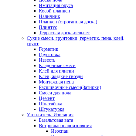
Имитация бруса
Косой планкен
Наличник
Планкен (строганная доска)
Плинтус
Террасная доска-вельвет
Сухие смеси, грунтовки, герметик, пена, клей,
грунт
Герметик
Грунтовка
Известь
Кладочные смеси
Клей для плитки
Клей, жидкие гвозди
Монтажная пена
Расшивочные смеси(Затирки)
Смеси для пола
Цемент
Шпатлёвка
Штукатурка
Утеплитель, Изоляция
Базальтовая вата
Ветровлагопароизоляция
Изоспан