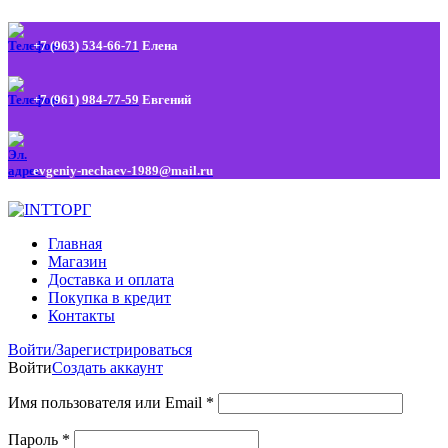
+7 (963) 534-66-71
Елена
+7 (961) 984-77-59
Евгений
evgeniy-nechaev-1989@mail.ru
Главная
Магазин
Доставка и оплата
Покупка в кредит
Контакты
Войти/Зарегистрироваться
Войти
Создать аккаунт
Имя пользователя или Email
*
Пароль
*