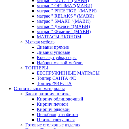
матрас " MULTI "(МАВИ)
матрас " OPTIMA "(МАВИ)
матрас " PRESTIGE "(МАВИ)
матрас " RELAKS " (МАВИ)
матрас " SMART "(МАВИ)
матрас " Джерси "(МАВИ)
матрас " Фэмили" (МАВИ)
МАТРАСЫ ЭКОНОМ
Мягкая мебель
Диваны прямые
Диваны угловые
Кресла, пуфы, софы
Наборы мягкой мебели
ТОППЕРЫ
БЕСПРУЖИННЫЕ МАТРАСЫ
Топпер САНТА ФЕ
Топпер ФИЕСТА
Строительные материалы
Блоки, кирпич. плитка
Кирпич облицовочный
Кирпич печной
Кирпич рядовой
Пеноблок, газобетон
Плитка тротуарная
Готовые столярные изделия