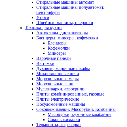
Стиральные машины автомат
Стиральные машины полуавтомат,
центрифуги
Утюги
Швейные машины, оверлоки
Техника для кухни
Автоклавы, дистилляторы
Блендеры, миксеры, кофемолки
Блендеры
Кофемолки
Миксеры
Варочные панели
Вытяжки
Духовые, жарочные шкафы
Микроволновые печи
Морозильные камеры
Морозильные лари
Мультиварки, аэрогрили
Плиты комбинированные, газовые
Плиты электрические
Посудомоечные машины
Соковыжималки, Мясорубки, Комбайны
Мясорубки, кухонные комбайны
Соковыжималки
Термопоты, кофеварки